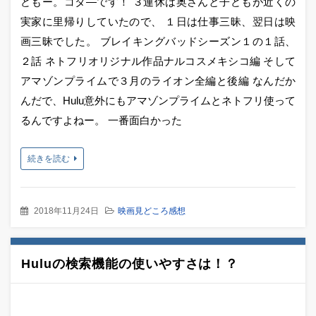
どもー。コタ―です！ ３連休は奥さんと子どもが近くの
実家に里帰りしていたので、 １日は仕事三昧、翌日は映
画三昧でした。 ブレイキングバッドシーズン１の１話、
２話 ネトフリオリジナル作品ナルコスメキシコ編 そして
アマゾンプライムで３月のライオン全編と後編 なんだか
んだで、Hulu意外にもアマゾンプライムとネトフリ使って
るんですよねー。 一番面白かった
続きを読む
2018年11月24日
映画見どころ感想
Huluの検索機能の使いやすさは！？