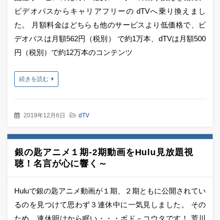
ビデオパスからキャリアフリーの dTVへ乗り換えまし
た。 月額料金はどちらも他のサービスより低価格で、ビ
デオパスは月額562円（税別） で約1万本、dTVは月額500
円（税別）で約12万本のコンテンツ
続きを読む
2019年12月6日
dTV
銀の匙アニメ１期-2期動画をHulu見放題視
聴！名言が心に響く～
Huluで銀の匙アニメ動画が１期、２期ともに公開されてい
るのを見つけて思わず３連休中に一気見しました。 その
ため、連休明けから眠い・・・ボド－コウタです！ 荒川