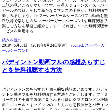
シェイプシフターがいっぱい！スーパーガールシーズン1第
11話の見どころサマリーです。火星人ジョーンズとスーパー
ガールの共闘。そして新たなロマンスの予感が。無料視聴で
楽しみましょう。 de スーパーガールシーズン1フル動画を無
料視聴で楽しむ方法 スーパーガールシーズン1を無料視聴で
楽しむ方法を早速ご紹介します！ それは、huluの無料視聴サ
ービスを利用する
続きを読む
2018年6月25日
（
2018年8月24日更新
）
vodhack
スーパーガ
ールシーズン1
パディントン動画フルの感想あらすじ
とを無料視聴する方法
パディントンのあらすじと個人的な感想まとめです。パディ
ントン動画フルを無料視聴する方法もご紹介します。ファミ
リー向けの王道で気楽に見られる可愛いクマのロンドン狂騒
曲！ニコール・キッドマンのコミカルな悪役演技とパディン
トンの救出シーンが見どころです！ de パディントンの基本