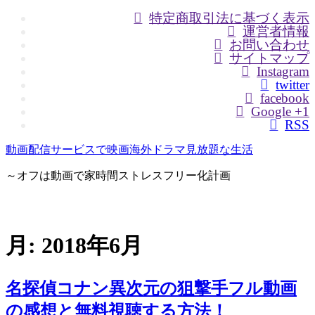
特定商取引法に基づく表示
運営者情報
お問い合わせ
サイトマップ
Instagram
twitter
facebook
Google +1
RSS
動画配信サービスで映画海外ドラマ見放題な生活
～オフは動画で家時間ストレスフリー化計画
月:
2018年6月
名探偵コナン異次元の狙撃手フル動画
の感想と無料視聴する方法！