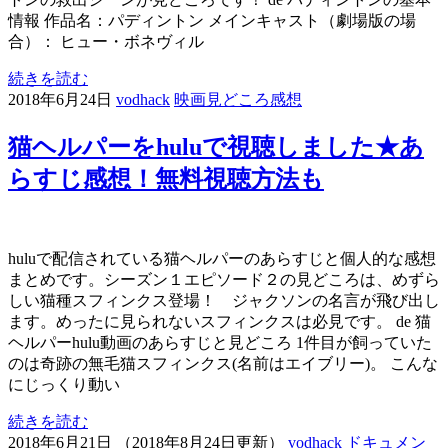
情報 作品名：パディントン メインキャスト（劇場版の場
合）： ヒュー・ボネヴィル
続きを読む
2018年6月24日
vodhack
映画見どころ感想
猫ヘルパーをhuluで視聴しました★あ
らすじ感想！無料視聴方法も
huluで配信されている猫ヘルパーのあらすじと個人的な感想
まとめです。シーズン１エピソード２の見どころは、めずら
しい猫種スフィンクス登場！ ジャクソンの名言が飛び出し
ます。めったに見られないスフィンクスは必見です。 de 猫
ヘルパーhulu動画のあらすじと見どころ 1件目が飼っていた
のは奇跡の無毛猫スフィンクス(名前はエイブリー)。 こんな
にじっくり動い
続きを読む
2018年6月21日
（
2018年8月24日更新
）
vodhack
ドキュメン