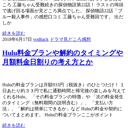
ころ 工藤ちゃん受難続きの探偵物語第22話！ ラストの埠頭
で逃げ回る場面が見どころ満点でした。 探偵物語22話「ブ
ルー殺人事件」の感想口コミ 工藤ちゃん受難回です。 出だ
しか
続きを読む
2018年6月17日
vodhack
ドラマ見どころ感想
Hulu料金プランや解約のタイミングや
月額料金日割りの考え方とか
Huluの料金プランは月額933円（税抜き）のひとつだけ！ １
日あたり約３３円で私に通勤時間と帰宅後の楽しみを与えて
くれるHulu。 「その料金プランの特徴」や 「次の料金発生
のタイミング（無料期間の説明含む）」、 「支払い方
法」、「解約は簡単にできるか」など Huluの料金や契約に
ついてまとめます。 Huluの料金プランここがポイント
続きを読む