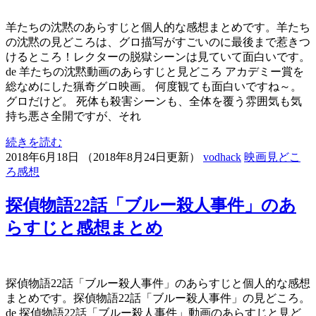
羊たちの沈黙のあらすじと個人的な感想まとめです。羊たち
の沈黙の見どころは、グロ描写がすごいのに最後まで惹きつ
けるところ！レクターの脱獄シーンは見ていて面白いです。
de 羊たちの沈黙動画のあらすじと見どころ アカデミー賞を
総なめにした猟奇グロ映画。 何度観ても面白いですね～。
グロだけど。 死体も殺害シーンも、全体を覆う雰囲気も気
持ち悪さ全開ですが、それ
続きを読む
2018年6月18日
（
2018年8月24日更新
）
vodhack
映画見どこ
ろ感想
探偵物語22話「ブルー殺人事件」のあ
らすじと感想まとめ
探偵物語22話「ブルー殺人事件」のあらすじと個人的な感想
まとめです。探偵物語22話「ブルー殺人事件」の見どころ。
de 探偵物語22話「ブルー殺人事件」動画のあらすじと見ど