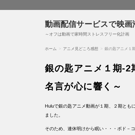
動画配信サービスで映画
～オフは動画で家時間ストレスフリー化計画
ホーム
アニメ見どころ感想
銀の匙アニメ１期
銀の匙アニメ１期-2
名言が心に響く～
Huluで銀の匙アニメ動画が１期、２期と
ました。
そのため、連休明けから眠い・・・ボド－