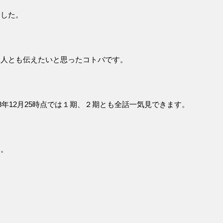
ました。
知人とも伝えたいと思ったコトバです。
8年12月25時点では１期、２期とも全話一気見できます。
ー。