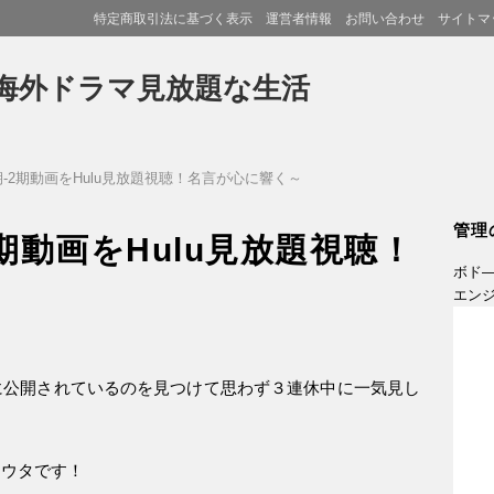
特定商取引法に基づく表示
運営者情報
お問い合わせ
サイトマ
海外ドラマ見放題な生活
-2期動画をHulu見放題視聴！名言が心に響く～
管理
期動画をHulu見放題視聴！
ボド
エン
もに公開されているのを見つけて思わず３連休中に一気見し
コウタです！