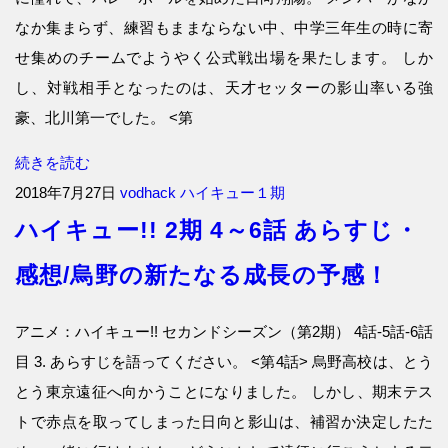
なか集まらず、練習もままならない中、中学三年生の時に寄
せ集めのチームでようやく公式戦出場を果たします。 しか
し、対戦相手となったのは、天才セッターの影山率いる強
豪、北川第一でした。 <第
続きを読む
2018年7月27日
vodhack
ハイキュー１期
ハイキュー!! 2期 4～6話 あらすじ・
感想/烏野の新たなる成長の予感！
アニメ：ハイキュー!! セカンドシーズン（第2期） 4話-5話-6話
目 3. あらすじを語ってください。 <第4話> 烏野高校は、とう
とう東京遠征へ向かうことになりました。 しかし、期末テス
トで赤点を取ってしまった日向と影山は、補習か決定したた