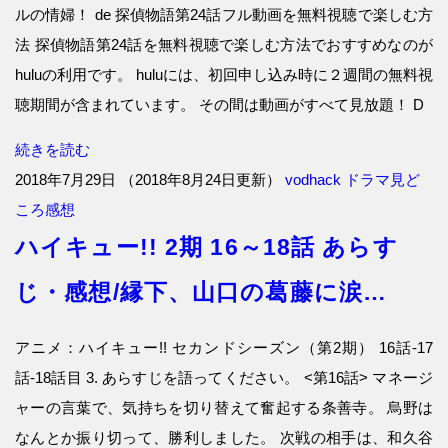
ルの情婦！ de 探偵物語第24話フル動画を無料視聴で楽しむ方
法 探偵物語第24話を無料視聴で楽しむ方法でおすすめなのが
huluの利用です。 huluには、初回申し込み時に２週間の無料視
聴期間が含まれています。 その間は動画がすべて見放題！ D
続きを読む
2018年7月29日
（
2018年8月24日更新
）
vodhack
ドラマ見ど
ころ感想
ハイキュー!! 2期 16～18話 あらす
じ・感想/縁下、山口の葛藤に涙…
アニメ：ハイキュー!! セカンドシーズン（第2期） 16話-17
話-18話目 3. あらすじを語ってください。 <第16話> マネージ
ャーの言葉で、気持ちを切り替えて奮起する条善寺。 烏野は
なんとか振り切って、勝利しました。 次戦の相手は、和久谷