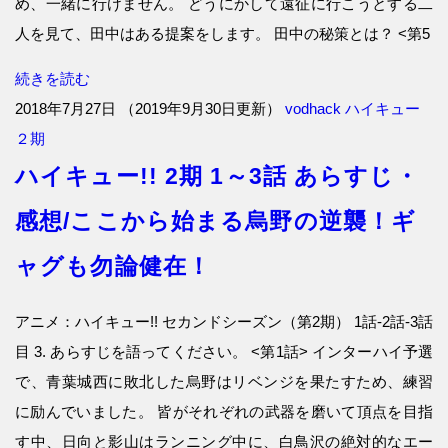
め、一緒に行けません。 どうにかして遠征に行こうとする二
人を見て、田中はある提案をします。 田中の秘策とは？ <第5
続きを読む
2018年7月27日
（
2019年9月30日更新
）
vodhack
ハイキュー
２期
ハイキュー!! 2期 1～3話 あらすじ・
感想/ここから始まる烏野の逆襲！ギ
ャグも勿論健在！
アニメ：ハイキュー!! セカンドシーズン（第2期） 1話-2話-3話
目 3. あらすじを語ってください。 <第1話> インターハイ予選
で、青葉城西に敗北した烏野はリベンジを果たすため、練習
に励んでいました。 皆がそれぞれの武器を磨いて頂点を目指
す中、日向と影山はランニング中に、白鳥沢の絶対的なエー