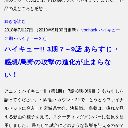
品の見どころと感想（
続きを読む
2018年7月27日
（
2019年9月30日更新
）
vodhack
ハイキュー
２期
•
ハイキュー３期
ハイキュー!! 3期 7～9話 あらすじ・
感想/烏野の攻撃の進化が止まらな
い！
アニメ：ハイキュー!!（第1期） 7話-8話-9話目 3. あらすじを
語ってください。 <第7話> カウント2-2で、とうとうファイナ
ルセットに突入した宮城県大会、決勝戦。 烏養は、疲れが見
える影山の様子を見て、スターティングメンバーに菅原を起
用しました。 果たして試合にどのような影響を与えるのか？