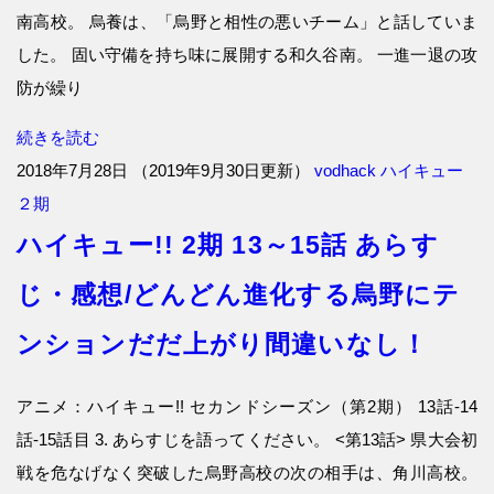
南高校。 烏養は、「烏野と相性の悪いチーム」と話していま
した。 固い守備を持ち味に展開する和久谷南。 一進一退の攻
防が繰り
続きを読む
2018年7月28日
（
2019年9月30日更新
）
vodhack
ハイキュー
２期
ハイキュー!! 2期 13～15話 あらす
じ・感想/どんどん進化する烏野にテ
ンションだだ上がり間違いなし！
アニメ：ハイキュー!! セカンドシーズン（第2期） 13話-14
話-15話目 3. あらすじを語ってください。 <第13話> 県大会初
戦を危なげなく突破した烏野高校の次の相手は、角川高校。