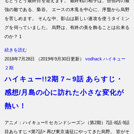
もとうとう最終日を迎えます。 最終戦の相手は、合宿内の最
強の敵である、梟谷。 エースの木兎を中心に、序盤から烏野
を苦しめます。 そんな中、影山は新しい速攻を使うタイミン
グを伺っていました。 烏野は、有終の美を飾ることは出来る
のか？ 1
続きを読む
2018年7月28日
（
2019年9月30日更新
）
vodhack
ハイキュー
２期
ハイキュー!!2期 7～9話 あらすじ・
感想/月島の心に訪れた小さな変化が
熱い！
アニメ：ハイキュー!! セカンドシーズン（第2期）7話-8話-9話
目あらすじ <第7話> 再び東京遠征にやってきた烏野。 皆がそ