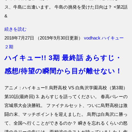
ス、牛島に出逢います。 牛島の挑発を受けた日向は？ <第2話
&
続きを読む
2018年7月27日
（
2019年9月30日更新
）
vodhack
ハイキュー
２期
ハイキュー!! 3期 最終話 あらすじ・
感想/待望の瞬間から目が離せない！
アニメ：ハイキュー!! 烏野高校 VS 白鳥沢学園高校（第3期）
第10話(最終回) 3. あらすじを語ってください。 春高バレーの
宮城県大会決勝戦。 ファイナルセット、ついに烏野高校は激
闘の末、マッチポイントを迎えました。 烏野は白鳥沢に勝っ
て、全国へ行くことができるのか？ 瞬きを忘れるくらいの怒
濤のラリーの先には、両校涙のラストが待っていました！ 作