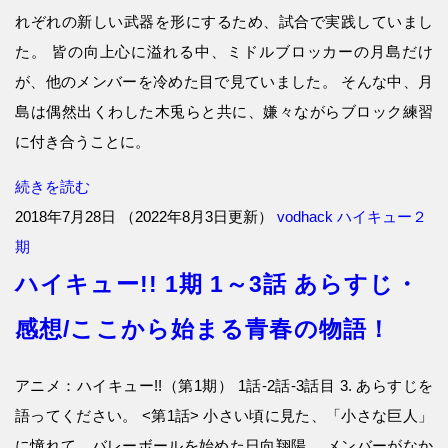
れぞれの新しい武器を形にするため、試合で実践していまし
た。 皆の向上心に溢れる中、ミドルブロッカーの月島だけ
が、他のメンバーを冷めた目で見ていました。 そんな中、月
島は偶然出くわした木兎らと共に、嫌々ながらブロック練習
に付き合うことに。
続きを読む
2018年7月28日
（
2022年8月3日更新
）
vodhack
ハイキュー２
期
ハイキュー!! 1期 1～3話 あらすじ・
感想/ここから始まる青春の物語！
アニメ：ハイキュー!!（第1期） 1話-2話-3話目 3. あらすじを
語ってください。 <第1話> 小さい頃に見た、「小さな巨人」
に憧れて、バレーボールを始めた日向翔陽。 メンバーがなか