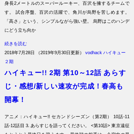
身長2メートルのスーパールーキー、百沢を擁するチームで
す。 試合序盤、百沢の活躍で、角川が烏野を苦しめます。
「高さ」という、シンプルながら強い壁。 烏野はこのハンデ
にどう立ち向か
続きを読む
2018年7月28日
（
2019年9月30日更新
）
vodhack
ハイキュー
２期
ハイキュー!! 2期 第10～12話 あらす
じ・感想/新しい速攻が完成！春高も
開幕！
アニメ：ハイキュー!! セカンドシーズン（第2期） 10話-11
話-12話目 3. あらすじを語ってください。 <第10話> 東京遠征