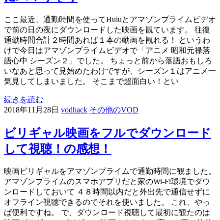
ここ最近、通勤時間を使ってHuluとアマゾンプライムビデオ
で前の日の夜にダウンロードした映画を観ています。 往復
通勤時間合計２時間あれば１本の動画を観れる！ というわ
けで今日はアマゾンプライムビデオで「アニメ 昭和元禄落
語心中 シーズン２」でした。 ちょっと前から落語おもしろ
いなあと思って見始めたわけですが、シーズン１はアニメ一
気見してしまいました。 そこまで超面白い！とい
続きを読む
2018年11月28日
vodhack
その他のVOD
ビリギャル映画をフルでダウンロード
して視聴！の感想！
映画ビリギャルをアマゾンプライムで通勤時間に観ました。
アマゾンプライムのスマホアプリだと家のWi-Fi環境でダウ
ンロードしておいて ４８時間以内だと外出先で通信せずに
オフライン視聴できるのでそれを使いました。 これ、やっ
ぱ便利ですね。 で、ダウンロード視聴して最初に観たのは