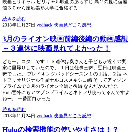
映画ビリギャル ビリギャル映画のあらすじ 高２の夏に偏差
値３０から慶応義塾大学に合格する
続きを読む
2018年11月27日
vodhack
映画見どころ感想
3月のライオン映画前編後編の動画感想
～３連休に映画見れてよかった！
どもー。コタ―です！ ３連休は奥さんと子どもが近くの実
家に里帰りしていたので、 １日は仕事三昧、翌日は映画三
昧でした。 ブレイキングバッドシーズン１の１話、２話 ネ
トフリオリジナル作品ナルコスメキシコ編 そしてアマゾン
プライムで３月のライオン全編と後編 なんだかんだで、
Hulu意外にもアマゾンプライムとネトフリ使ってるんですよ
ねー。 一番面白かった
続きを読む
2018年11月24日
vodhack
映画見どころ感想
Huluの検索機能の使いやすさは！？