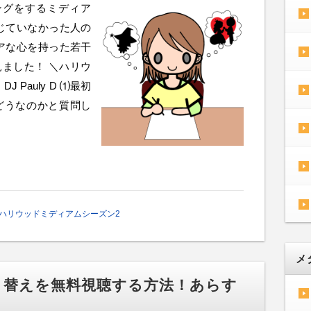
ングをするミディア
じていなかった人の
アな心を持った若干
見ました！ ＼ハリウ
 Pauly D ⑴最初
どうなのかと質問し
ハリウッドミディアムシーズン2
メ
き替えを無料視聴する方法！あらす