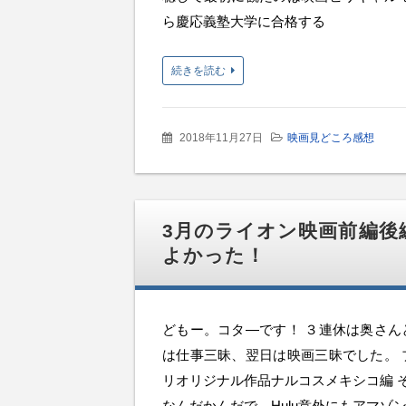
ら慶応義塾大学に合格する
続きを読む
2018年11月27日
映画見どころ感想
3月のライオン映画前編後
よかった！
どもー。コタ―です！ ３連休は奥さん
は仕事三昧、翌日は映画三昧でした。 
リオリジナル作品ナルコスメキシコ編 
なんだかんだで、Hulu意外にもアマゾ