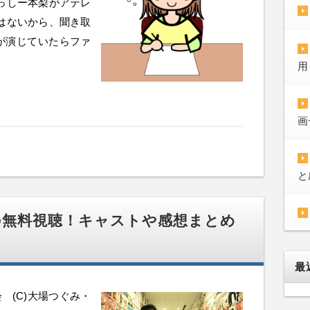
っしー本梨がアテレ
はないから、聞き取
が演じていたらファ
用
画
と
の無料視聴！キャストや感想まとめ
最
会 (C)大場つぐみ・