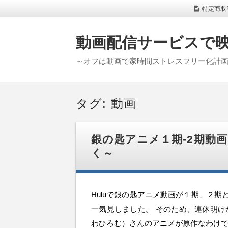
特定商取
動画配信サービスで
～オフは動画で家時間ストレスフリー化計
タグ:
動画
銀の匙アニメ１期-2期動画
く～
Huluで銀の匙アニメ動画が１期、２
一気見しました。 そのため、連休明け
わひろむ）さんのアニメが原作なわけで