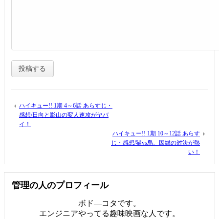
ハイキュー!! 1期 4～6話 あらすじ・
感想/日向と影山の変人速攻がヤバ
イ！
ハイキュー!! 1期 10～12話 あらす
じ・感想/猫vs烏、因縁の対決が熱
い！
管理の人のプロフィール
ボド―コタです。
エンジニアやってる趣味映画な人です。