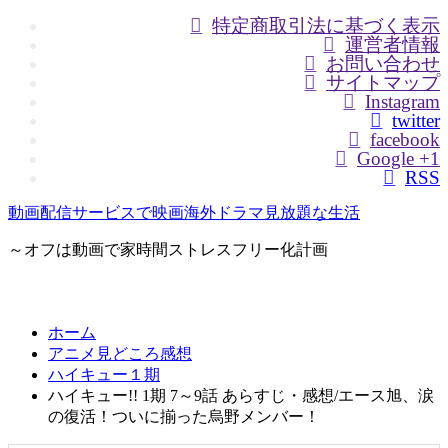
特定商取引法に基づく表示
運営者情報
お問い合わせ
サイトマップ
Instagram
twitter
facebook
Google +1
RSS
動画配信サービスで映画海外ドラマ見放題な生活
～オフは動画で家時間ストレスフリー化計画
ホーム
アニメ見どころ感想
ハイキュー１期
ハイキュー!! 1期 7～9話 あらすじ・感想/エース旭、涙
の復活！ついに揃った烏野メンバー！