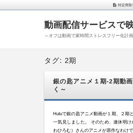
特定商取
動画配信サービスで
～オフは動画で家時間ストレスフリー化計
タグ:
2期
銀の匙アニメ１期-2期動画
く～
Huluで銀の匙アニメ動画が１期、２
一気見しました。 そのため、連休明け
わひろむ）さんのアニメが原作なわけで