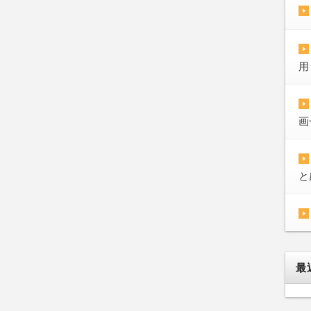
用
画
と
最