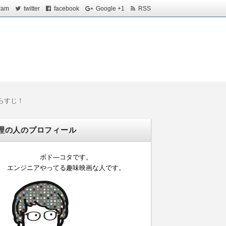
ram
twitter
facebook
Google +1
RSS
らすじ！
理の人のプロフィール
ボド―コタです。
エンジニアやってる趣味映画な人です。