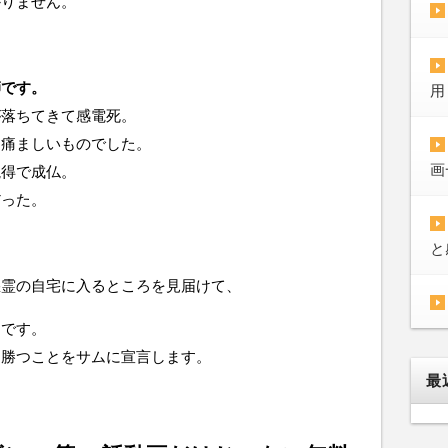
かりません。
師です。
用
が落ちてきて感電死。
は痛ましいものでした。
画
説得で成仏。
だった。
と
悪霊の自宅に入るところを見届けて、
うです。
ち勝つことをサムに宣言します。
最