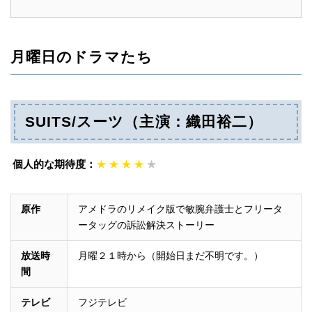
月曜日のドラマたち
SUITS/スーツ（主演：織田裕二）
個人的な期待度：
★
★
★
★
★
原作
アメドラのリメイク版で敏腕弁護士とフリータ
ータッグの訴訟解決ストーリー
放送時
月曜２１時から（開始日まだ不明です。）
間
テレビ
フジテレビ