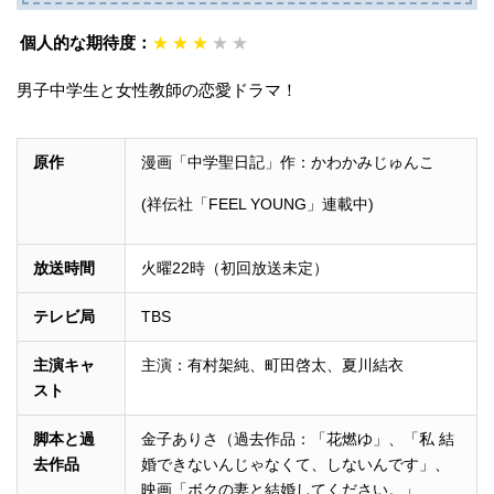
個人的な期待度：
★
★
★
★
★
男子中学生と女性教師の恋愛ドラマ！
原作
漫画「中学聖日記」作：かわかみじゅんこ
(祥伝社「FEEL YOUNG」連載中)
放送時間
火曜22時（初回放送未定）
テレビ局
TBS
主演キャ
主演：有村架純、町田啓太、夏川結衣
スト
脚本と過
金子ありさ（過去作品：「花燃ゆ」、「私 結
去作品
婚できないんじゃなくて、しないんです」、
映画「ボクの妻と結婚してください。」、