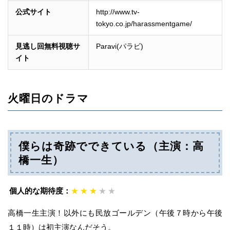
公式サイト
http://www.tv-
tokyo.co.jp/harassmentgame/
見逃し回無料視聴サ
Paravi(パラビ)
イト
火曜日のドラマ
僕らは奇跡でできている（主演：高
橋一生）
個人的な期待度：
★
★
★
★
★
高橋一生主演！以外にも民放ゴールデン（午後７時から午後
１１時）は初主演なんだそう。