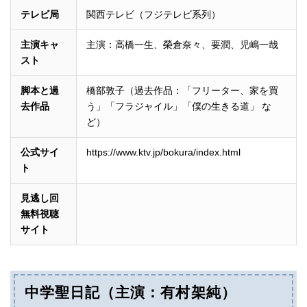
テレビ局
関西テレビ（フジテレビ系列）
主演キャ
主演：高橋一生、榮倉奈々、要潤、児嶋一哉
スト
脚本と過
橋部敦子（過去作品：「フリーター、家を買
去作品
う」「フラジャイル」「僕の生きる道」 な
ど）
公式サイ
https://www.ktv.jp/bokura/index.html
ト
見逃し回
無料視聴
サイト
中学聖日記（主演：有村架純）