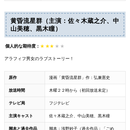
黄昏流星群（主演：佐々木蔵之介、中
山美穂、黒木瞳）
個人的な期待度：
★
★★
★
★
アラフィフ男女のラブストーリー！
原作
漫画「黄昏流星群」作：弘兼憲史
放送時間
木曜２２時から（初回放送未定）
テレビ局
フジテレビ
主演キャスト
佐々木蔵之介、中山美穂、黒木瞳
脚本と過去作品
脚本：浅野妙子（過去作品：「ごめ