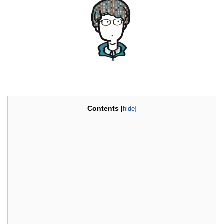
Contents
[
hide
]