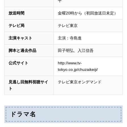
平
放送時間
金曜20時から（初回放送日未定）
テレビ局
テレビ東京
主演キャスト
主演：寺島進
脚本と過去作品
田子明弘、入江信吾
公式サイト
http://www.tv-
tokyo.co.jp/chuzaikeiji/
見逃し回無料視聴サイ
テレビ東京オンデマンド
ト
ドラマ名