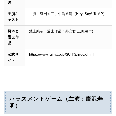
局
主演キ
主演：織田裕二、中島裕翔（Hey! Say! JUMP）
ャスト
脚本と
池上純哉（過去作品：外交官 黒田康作）
過去作
品
公式サ
https://www.fujitv.co.jp/SUITS/index.html
イト
ハラスメントゲーム（主演：唐沢寿
明）