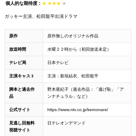
個人的な期待度：
★
★★★
★
ガッキー主演、松田龍平出演ドラマ
原作
原作無しのオリジナル作品
放送時間
水曜２２時から（初回放送未定）
テレビ局
日本テレビ
主演キャスト
主演：新垣結衣、松田龍平
脚本と過去作
野木亜紀子（過去作品：「逃げ恥」「ア
品
ンナチュラル」など）
公式サイト
https://www.ntv.co.jp/kemonare/
見逃し回無料
日テレオンデマンド
視聴サイト