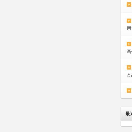
用
画
と
最