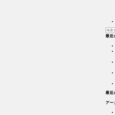
最近
最近
アー