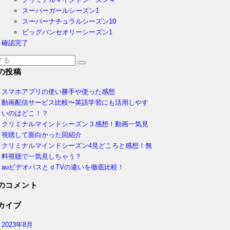
スーパーガールシーズン1
スーパーナチュラルシーズン10
ビッグバンセオリーシーズン1
確認完了
の投稿
スマホアプリの使い勝手や使った感想
動画配信サービス比較〜英語学習にも活用しやす
いのはどこ！？
クリミナルマインドシーズン３感想！動画一気見
視聴して面白かった回紹介
クリミナルマインドシーズン4見どころと感想！無
料視聴で一気見しちゃう？
auビデオパスとｄTVの違いを徹底比較！
のコメント
カイブ
2023年8月