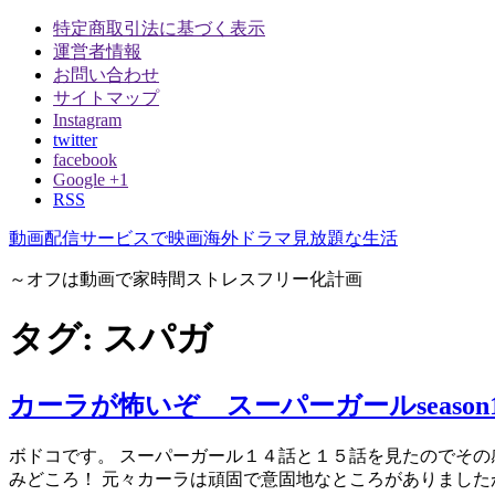
特定商取引法に基づく表示
運営者情報
お問い合わせ
サイトマップ
Instagram
twitter
facebook
Google +1
RSS
動画配信サービスで映画海外ドラマ見放題な生活
～オフは動画で家時間ストレスフリー化計画
タグ:
スパガ
カーラが怖いぞ スーパーガールseason
ボドコです。 スーパーガール１４話と１５話を見たのでその感想
みどころ！ 元々カーラは頑固で意固地なところがありました