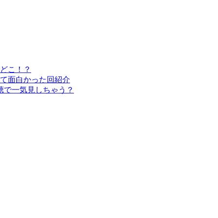
どこ！？
て面白かった回紹介
聴で一気見しちゃう？