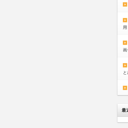
用
画
と
最