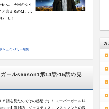
ていません。 今回のタイ
こと言えるのは、ボ
17 E！
カ
ドキュメンタリー感想
ルseason1第14話-15話の見
１５話を見たのでその感想です！ スーパーガール14
ason1 第14話「ジャスティス」 マスクマンとの戦