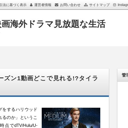
引法に基づく表示
運営者情報
お問い合わせ
サイトマップ
Instag
映画海外ドラマ見放題な生活
画
管
ーズン1動画どこで見れる!?タイラ
グをするハリウッド
れるのか」というこ
dTV/Hulu/U-