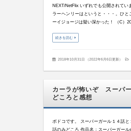
NEXT/NetFlix いずれでも公開され
ラーヘンリーはというと・・・。ひと
ーイジョージは疑い深かった！ （C）20
続きを読む
2018年10月31日
（
2022年6月6日更新
）
カーラが怖いぞ スーパーガー
どころと感想
ボドコです。 スーパーガール１４話と
話のみどころ 作品名：スーパーガールse