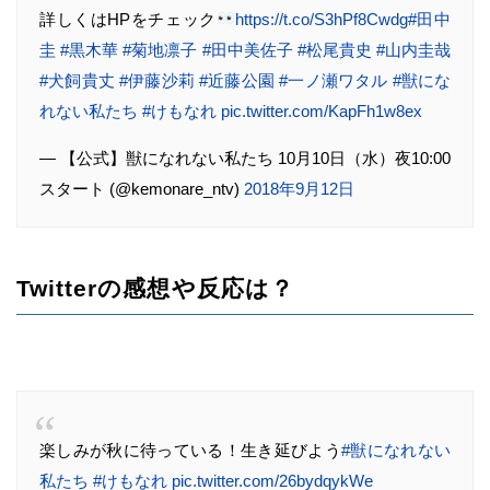
詳しくはHPをチェック
https://t.co/S3hPf8Cwdg
#田中
圭
#黒木華
#菊地凛子
#田中美佐子
#松尾貴史
#山内圭哉
#犬飼貴丈
#伊藤沙莉
#近藤公園
#一ノ瀬ワタル
#獣にな
れない私たち
#けもなれ
pic.twitter.com/KapFh1w8ex
— 【公式】獣になれない私たち 10月10日（水）夜10:00
スタート (@kemonare_ntv)
2018年9月12日
Twitterの感想や反応は？
楽しみが秋に待っている！生き延びよう
#獣になれない
私たち
#けもなれ
pic.twitter.com/26bydqykWe