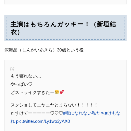
主演はもちろんガッキー！（新垣結
衣）
深海晶（しんかいあきら）30歳という役
もう寝れない…
やっばい♡
どストライクすぎたー
スクショしてニヤニヤとまらない！！！！！
たすけてーーーーー♡♡♡
#獣になれない私たち
#けもな
れ
pic.twitter.com/Ly1wo3yAX0