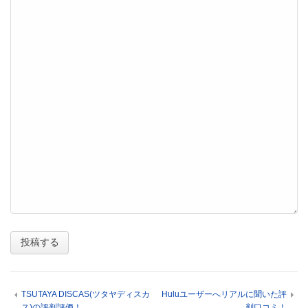
TSUTAYA DISCAS(ツタヤディスカ
Huluユーザーへリアルに聞いた評
ス)の評判評価！
判口コミ！