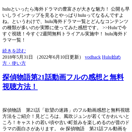
huluといったら海外ドラマの豊富さが大きな魅力！ 公開も早
いしラインナップを見るとやっぱりhuluってなるんですよ
ね。というわけで、hulu海外ドラマ一覧とどんなコンテンツ
の種類が多いのか実際に使ってみた感想です。 >>Huluで今
すぐ視聴！今すぐ2週間無料トライアル実施中！ hulu海外ド
ラマ一覧！
続きを読む
2018年5月31日
（
2022年6月10日更新
）
vodhack
Hulu始め
方・使い方
探偵物語第21話動画フルの感想と無料
視聴方法！
探偵物語 第21話「欲望の迷路」のフル動画感想と無料視聴
方法をご紹介！見どころは、風吹ジュンが若くてかわいいと
ころ！キャストの若い頃や古い町並みを楽しめるのが昔のド
ラマの面白さがあります。 de 探偵物語 第21話フル動画を