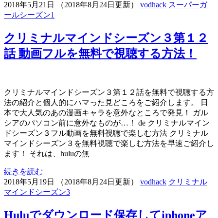
2018年5月21日
（
2018年8月24日更新
）
vodhack
スーパーガ
ールシーズン1
クリミナルマインドシーズン３第１２
話 動画フルを無料で視聴する方法！
クリミナルマインドシーズン３第１２話を無料で視聴する方
法の紹介と個人的にハマった見どころをご紹介します。 日
本で大人気のあの漫画キャラを意外なところで発見！ ガル
シアのパソコン前に意外なものが…！ de クリミナルマイン
ドシーズン３フル動画を無料視聴で楽しむ方法 クリミナル
マインドシーズン３を無料視聴で楽しむ方法を早速ご紹介し
ます！ それは、huluの無
続きを読む
2018年5月19日
（
2018年8月24日更新
）
vodhack
クリミナル
マインドシーズン3
Huluでダウンロード保存してiphoneア