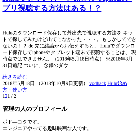
プリ視聴する方法はある！？
Huluのダウンロード保存して外出先で視聴する方法を ネッ
トで探してみたけど出てこなかった・・・。もしかしてでき
ないの！？ de 先に結論からお伝えすると、 Huluでダウンロ
ード保存してiphoneやタブレット端末で視聴することは、 現
時点ではできません。（2018年5月18日時点） ※2018年8月
31日追記 ついに、念願のダウ
続きを読む
2018年5月18日
（
2018年10月9日更新
）
vodhack
Hulu始め
方・使い方
1
2
1 / 2
管理の人のプロフィール
ボド―コタです。
エンジニアやってる趣味映画な人です。