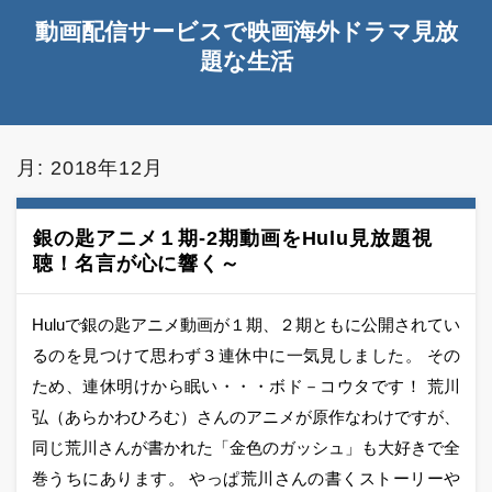
動画配信サービスで映画海外ドラマ見放
題な生活
月:
2018年12月
銀の匙アニメ１期-2期動画をHulu見放題視
聴！名言が心に響く～
Huluで銀の匙アニメ動画が１期、２期ともに公開されてい
るのを見つけて思わず３連休中に一気見しました。 その
ため、連休明けから眠い・・・ボド－コウタです！ 荒川
弘（あらかわひろむ）さんのアニメが原作なわけですが、
同じ荒川さんが書かれた「金色のガッシュ」も大好きで全
巻うちにあります。 やっぱ荒川さんの書くストーリーや