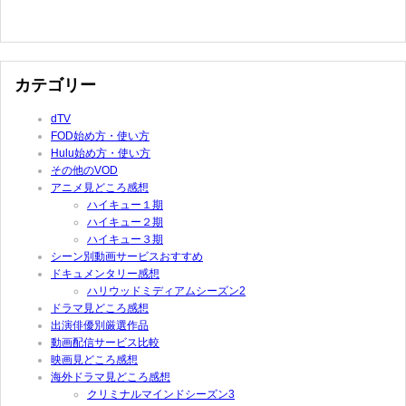
カテゴリー
dTV
FOD始め方・使い方
Hulu始め方・使い方
その他のVOD
アニメ見どころ感想
ハイキュー１期
ハイキュー２期
ハイキュー３期
シーン別動画サービスおすすめ
ドキュメンタリー感想
ハリウッドミディアムシーズン2
ドラマ見どころ感想
出演俳優別厳選作品
動画配信サービス比較
映画見どころ感想
海外ドラマ見どころ感想
クリミナルマインドシーズン3