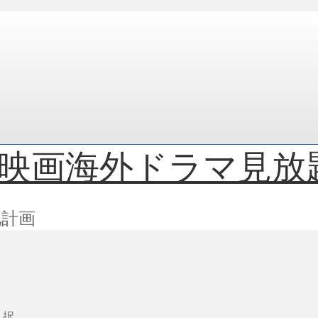
映画海外ドラマ見放
化計画
３択