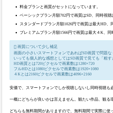
料金プランと画質がセットになっています。
ベーシックプラン月額702円で画質はSD、同時視
スタンダードプラン月額1026円で画質は最大HD
プレミアムプラン月額1566円で画質は最大４K、同
画質について少し補足
画面の小さいスマートフォンであればSD画質で問題な
いっても個人的な感想としてはSD画質で見ても「粗すぎる
HD画質とは720ピクセルで画素数は1280×720
フルHDとは1080ピクセルで画素数は1920×1080
４Kとは2160ピクセルで画素数は4096×2160
安価で、スマートフォンでしか視聴しないし同時視聴も必要
一概にどちらが良いかは言えません。観たい作品、観る
どちらも無料期間がありますので、無料期間で実際に使