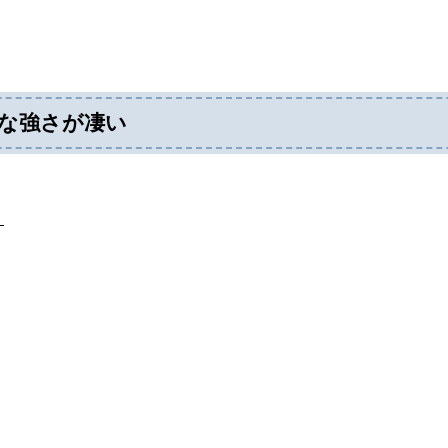
的な強さが凄い
。