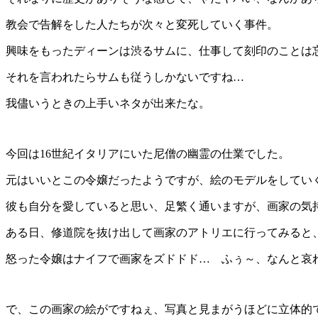
教会で告解をした人たちが次々と変死していく事件。
興味をもったディーンは渋るサムに、仕事して刻印のことは
それを言われたらサムも従うしかないですね…
我儘いうときの上手いネタが出来たな。
今回は16世紀イタリアにいた尼僧の幽霊の仕業でした。
元はいいとこの令嬢だったようですが、絵のモデルをしてい
彼も自分を愛していると思い、足繁く通いますが、画家の気
ある日、修道院を抜け出して画家のアトリエに行ってみると
怒った令嬢はナイフで画家をズドドド… ふぅ～、なんと哀
で、この画家の絵がですねぇ、写真と見まがうほどに立体的