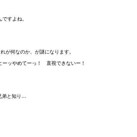
んですよね。
それが何なのか、が謎になります。
ヒーッやめてーっ！ 直視できないー！
兄弟と知り…