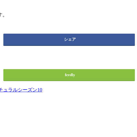
す。
シェア
feedly
チュラルシーズン10