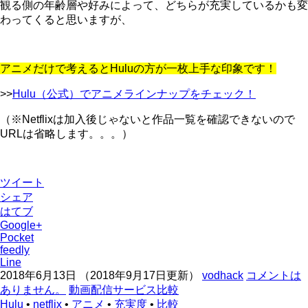
観る側の年齢層や好みによって、どちらが充実しているかも変
わってくると思いますが、
アニメだけで考えるとHuluの方が一枚上手な印象です！
>>
Hulu（公式）でアニメラインナップをチェック！
（※Netflixは加入後じゃないと作品一覧を確認できないので
URLは省略します。。。）
ツイート
シェア
はてブ
Google+
Pocket
feedly
Line
2018年6月13日
（
2018年9月17日更新
）
vodhack
コメントは
ありません。
動画配信サービス比較
Hulu
•
netflix
•
アニメ
•
充実度
•
比較