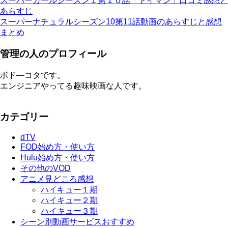
スーパーガールシーズン１第１０話「トイマン」口コミ感想と
あらすじ
スーパーナチュラルシーズン10第11話動画のあらすじと感想
まとめ
管理の人のプロフィール
ボド―コタです。
エンジニアやってる趣味映画な人です。
カテゴリー
dTV
FOD始め方・使い方
Hulu始め方・使い方
その他のVOD
アニメ見どころ感想
ハイキュー１期
ハイキュー２期
ハイキュー３期
シーン別動画サービスおすすめ