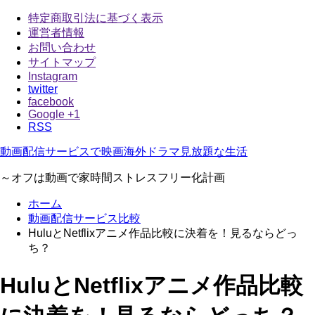
特定商取引法に基づく表示
運営者情報
お問い合わせ
サイトマップ
Instagram
twitter
facebook
Google +1
RSS
動画配信サービスで映画海外ドラマ見放題な生活
～オフは動画で家時間ストレスフリー化計画
ホーム
動画配信サービス比較
HuluとNetflixアニメ作品比較に決着を！見るならどっ
ち？
HuluとNetflixアニメ作品比較