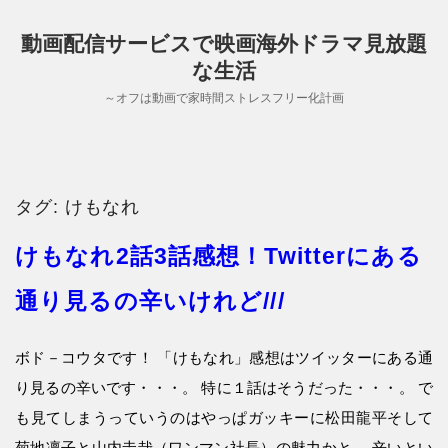
動画配信サービスで映画海外ドラマ見放題
な生活
～オフは動画で家時間ストレスフリー化計画
タグ:
けもなれ
けもなれ2話3話感想！Twitterにある
通り見るの辛いけれど///
ボド－コウタです！ 「けもなれ」感想はツイッターにある通
り見るの辛いです・・・。 特に１話はそうだった・・・。 で
も見てしまうっていうのはやっぱガッキーに松田龍平そして
菊地凛子と山内圭哉（ワンマン社長）の魅力かと。 辛いとい