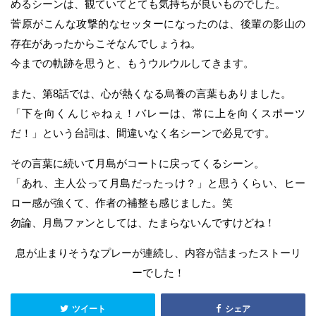
めるシーンは、観ていてとても気持ちが良いものでした。
菅原がこんな攻撃的なセッターになったのは、後輩の影山の
存在があったからこそなんでしょうね。
今までの軌跡を思うと、もうウルウルしてきます。
また、第8話では、心が熱くなる烏養の言葉もありました。
「下を向くんじゃねぇ！バレーは、常に上を向くスポーツ
だ！」という台詞は、間違いなく名シーンで必見です。
その言葉に続いて月島がコートに戻ってくるシーン。
「あれ、主人公って月島だったっけ？」と思うくらい、ヒー
ロー感が強くて、作者の補整も感じました。笑
勿論、月島ファンとしては、たまらないんですけどね！
息が止まりそうなプレーが連続し、内容が詰まったストーリ
ーでした！
ツイート
シェア